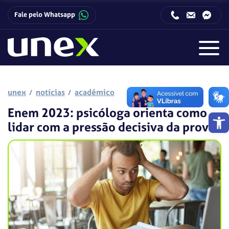
Fale pelo Whatsapp
Horário de funcionamento da Central de Relacionamento com o Candidato:
Horário de funcionamento da Central de Relacionamento com o Candidato:
unex
notícias
acadêmico
Enem 2023: psicóloga orienta como
Barra de 
lidar com a pressão decisiva da prova