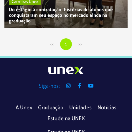
Carreiras Unex
Do estágio à contratação: histórias de alunos que
conquistaram seu espaço no mercado ainda na
Carreiras Unex
graduação
Prepare-se para o futuro: Conheça as 25 carreiras
mais promissoras para 2025
1
Siga-nos:
A Unex
Graduação
Unidades
Notícias
Estude na UNEX