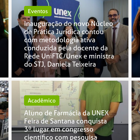
Eventos
Inauguração do novo Núcleo
de Prática Jurídica contou
com metodologia ativa
conduzida pela docente da
Rede UniFTC/Unex e ministra
do STJ, Daniela Teixeira
Acadêmico
Aluno de Farmácia da UNEX
Feira de Santana conquista
3º lugar em congresso
científico com pesquisa