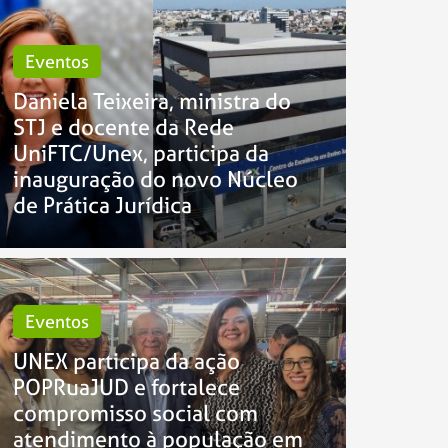
Eventos
Daniela Teixeira, ministra do
STJ e docente da Rede
UniFTC/Unex, participa da
inauguração do novo Núcleo
de Prática Jurídica
Eventos
UNEX participa da ação
POPRuaJUD e fortalece
compromisso social com
atendimento à população em