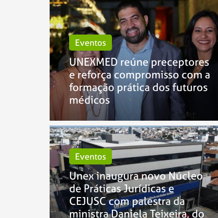
Eventos
UNEXMED reúne preceptores
e reforça compromisso com a
formação prática dos futuros
médicos
Eventos
Unex inaugura novo Núcleo
de Práticas Jurídicas e
CEJUSC com palestra da
ministra Daniela Teixeira, do