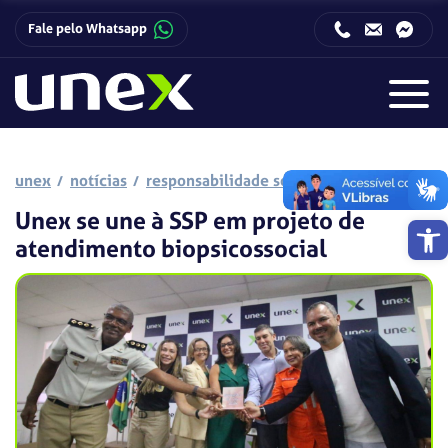
Fale pelo Whatsapp
Horário de funcionamento da Central de Relacionamento com o Candidato:
Horário de funcionamento da Central de Relacionamento com o Candidato:
unex
notícias
responsabilidade social
Unex se une à SSP em projeto de
Barra de 
atendimento biopsicossocial