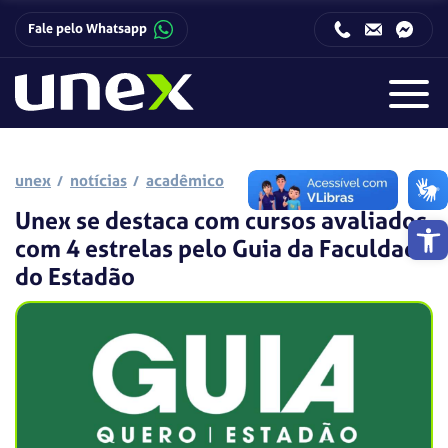
Fale pelo Whatsapp
Horário de funcionamento da Central de Relacionamento com o Candidato:
Horário de funcionamento da Central de Relacionamento com o Candidato:
unex
notícias
acadêmico
Unex se destaca com cursos avaliados
Barra de 
com 4 estrelas pelo Guia da Faculdade
do Estadão