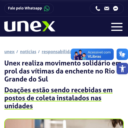
Fale pelo Whatsapp
Horário de funcionamento da Central de Relacionamento com o Candidato:
Horário de funcionamento da Central de Relacionamento com o Candidato:
unex
notícias
responsabilidade social
Unex realiza movimento solidário em
Barra de 
prol das vítimas da enchente no Rio
Grande do Sul
Doações estão sendo recebidas em
postos de coleta instalados nas
unidades