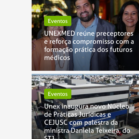
Eventos
UNEXMED reúne preceptores
e reforça compromisso com a
formação prática dos futuros
médicos
Eventos
Unex inaugura novo Núcleo
de Práticas Jurídicas e
CEJUSC com palestra da
ministra Daniela Teixeira, do
STJ