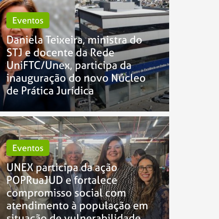
Eventos
Daniela Teixeira, ministra do
STJ e docente da Rede
UniFTC/Unex, participa da
inauguração do novo Núcleo
de Prática Jurídica
Eventos
UNEX participa da ação
POPRuaJUD e fortalece
compromisso social com
atendimento à população em
situação de vulnerabilidade