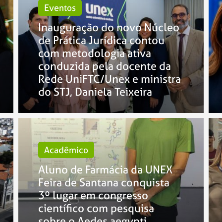
Eventos
Inauguração do novo Núcleo
de Prática Jurídica contou
com metodologia ativa
conduzida pela docente da
Rede UniFTC/Unex e ministra
do STJ, Daniela Teixeira
Acadêmico
Aluno de Farmácia da UNEX
Feira de Santana conquista
3º lugar em congresso
científico com pesquisa
sobre o Aedes aegypti