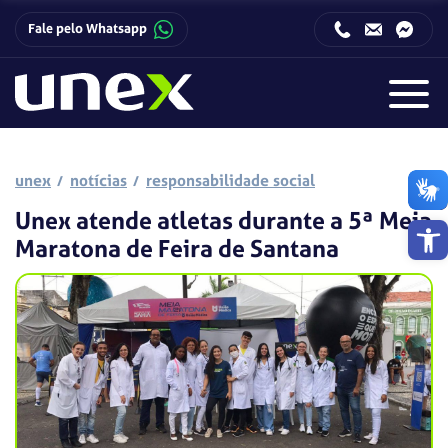
Fale pelo Whatsapp
Horário de funcionamento da Central de Relacionamento com o Candidato:
Horário de funcionamento da Central de Relacionamento com o Candidato:
unex
notícias
responsabilidade social
Unex atende atletas durante a 5ª Meia
Barra de 
Maratona de Feira de Santana