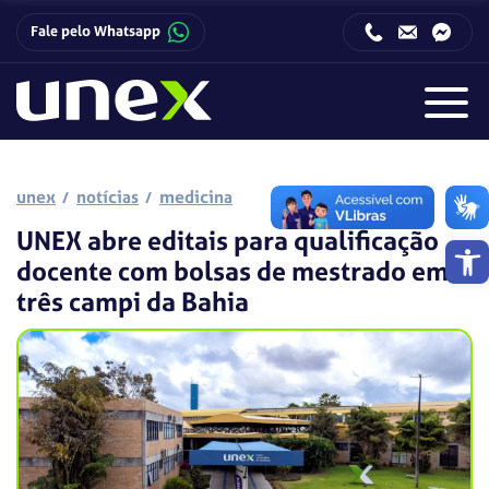
Fale pelo Whatsapp
Horário de funcionamento da Central de Relacionamento com o Candidato:
Horário de funcionamento da Central de Relacionamento com o Candidato:
unex
notícias
medicina
UNEX abre editais para qualificação
Barra de 
docente com bolsas de mestrado em
três campi da Bahia