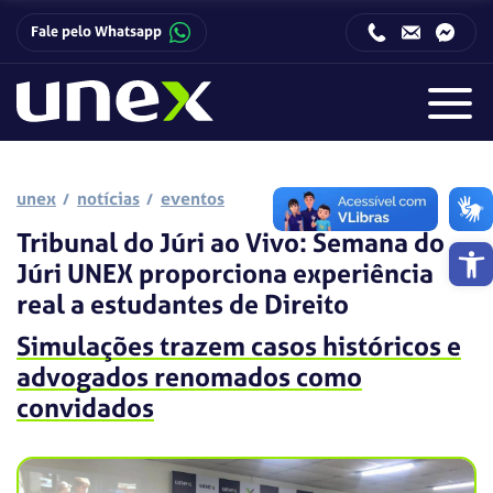
Fale pelo Whatsapp
Horário de funcionamento da Central de Relacionamento com o Candidato:
Horário de funcionamento da Central de Relacionamento com o Candidato:
unex
notícias
eventos
Tribunal do Júri ao Vivo: Semana do
Barra de 
Júri UNEX proporciona experiência
real a estudantes de Direito
Simulações trazem casos históricos e
advogados renomados como
convidados