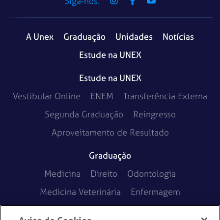
Siga-nos:
A Unex
Graduação
Unidades
Notícias
Estude na UNEX
Estude na UNEX
Vestibular Online
ENEM
Transferência Externa
Segunda Graduação
Reingresso
Aproveitamento de Resultado
Graduação
Medicina
Direito
Odontologia
Medicina Veterinária
Enfermagem