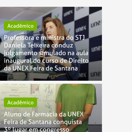
Acadêmico
Professora e ministra do STJ
Daniela Teixeira conduz
julgamento simulado na aula
inaugural do curso de Direito
da UNEX Feira de Santana
Acadêmico
Aluno de Farmácia da UNEX
Feira de Santana conquista
3º lugar em congresso