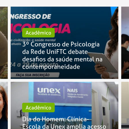
Acadêmico
3º Congresso de Psicologia
da Rede UniFTC debate
desafios da saúde mental na
contemporaneidade
Acadêmico
Dia do Homem: Clínica-
Escola da Unex amplia acesso