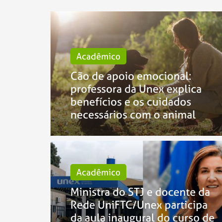
Acadêmico
Cão de apoio emocional:
professora da Unex explica
benefícios e os cuidados
necessários com o animal
Acadêmico
Ministra do STJ e docente da
Rede UniFTC/Unex participa
da aula inaugural do curso de