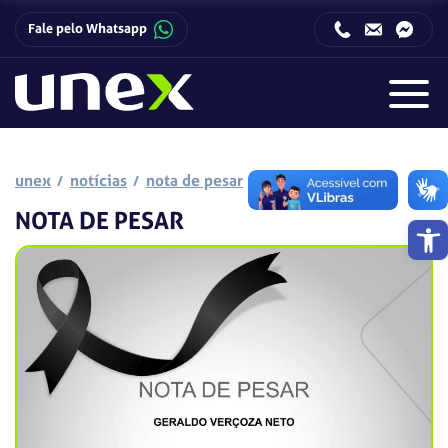
Fale pelo Whatsapp
Horário de funcionamento da Central de Relacionamento com o Candidato:
Horário de funcionamento da Central de Relacionamento com o Candidato:
unex
notícias
nota de pesar
NOTA DE PESAR
Barra de 