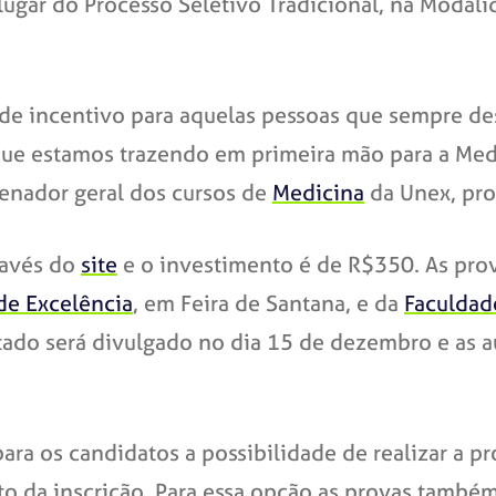
lugar do Processo Seletivo Tradicional, na Modal
 de incentivo para aquelas pessoas que sempre de
 que estamos trazendo em primeira mão para a Med
denador geral dos cursos de
Medicina
da Unex, prof
ravés do
site
e o investimento é de R$350. As pro
 de Excelência
, em Feira de Santana, e da
Faculdad
ado será divulgado no dia 15 de dezembro e as au
ara os candidatos a possibilidade de realizar a pr
o da inscrição. Para essa opção as provas tamb