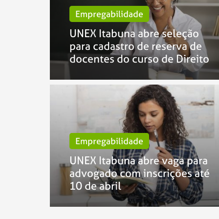
Empregabilidade
UNEX Itabuna abre seleção
para cadastro de reserva de
docentes do curso de Direito
Empregabilidade
UNEX Itabuna abre vaga para
advogado com inscrições até
10 de abril