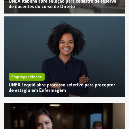
UNEX Itabuna abre seleção para cadastro de reserva
de docentes do curso de Direito
Empregabilidade
UNEX Jequié abre processo seletivo para preceptor
Empregabilidade
de estágio em Enfermagem
UNEX Feira de Santana abre vaga para Assistente de
Manutenção