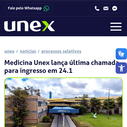
Fale pelo Whatsapp
Horário de funcionamento da Central de Relacionamento com o Candidato:
Horário de funcionamento da Central de Relacionamento com o Candidato:
unex
notícias
processos seletivos
Medicina Unex lança última chamada
Barra de 
para ingresso em 24.1