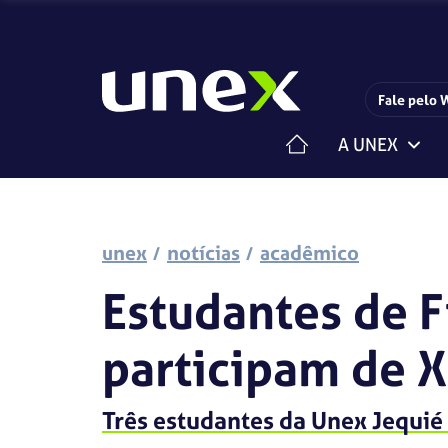
Fale pelo 
A UNEX
Horário de funcionamento da Central de Relacionam
Estrutura Organizacional
Centro de Carreiras
Iniciação Científica
Pesquisa e Extensão
unex
notícias
acadêmico
Estudantes de F
participam de 
Três estudantes da Unex Jequié