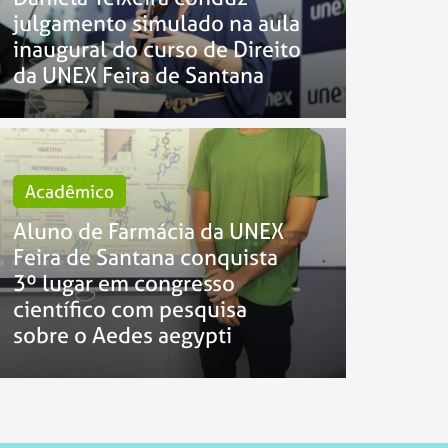
julgamento simulado na aula
inaugural do curso de Direito
da UNEX Feira de Santana
Acadêmico
Aluno de Farmácia da UNEX
Feira de Santana conquista
3º lugar em congresso
científico com pesquisa
sobre o Aedes aegypti