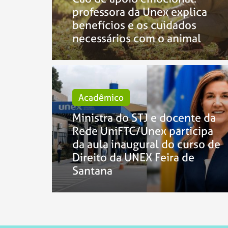
professora da Unex explica
benefícios e os cuidados
necessários com o animal
Acadêmico
Ministra do STJ e docente da
Rede UniFTC/Unex participa
da aula inaugural do curso de
Direito da UNEX Feira de
Santana