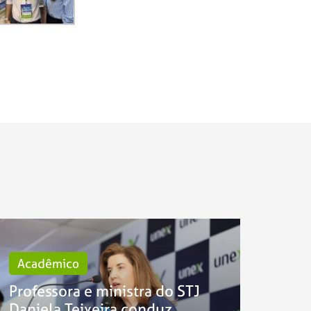
Acadêmico
Professora e ministra do STJ
Daniela Teixeira conduz