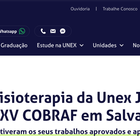
Ouvidoria
Trabalhe Conosco
Whatsapp
Graduação
Estude na UNEX
Unidades
No
ento com o Candidato:
Horário de funcionamento da Central de Relacionamento com o Candidato:
Editais, manuais e regulamentos
Vitória da Conquista
isioterapia da Unex 
XXV COBRAF em Salv
 tiveram os seus trabalhos aprovados e 