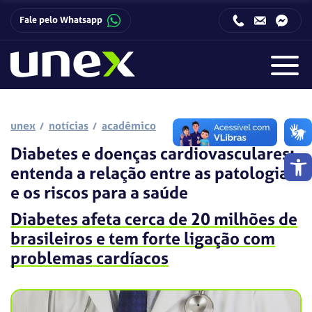
Fale pelo Whatsapp
Horário de funcionamento da Central de Relacionamento com o Candidato:
Horário de funcionamento da Central de Relacionamento com o Candidato:
unex
notícias
acadêmico
Diabetes e doenças cardiovasculares:
Barra de 
entenda a relação entre as patologias
e os riscos para a saúde
Diabetes afeta cerca de 20 milhões de
brasileiros e tem forte ligação com
problemas cardíacos