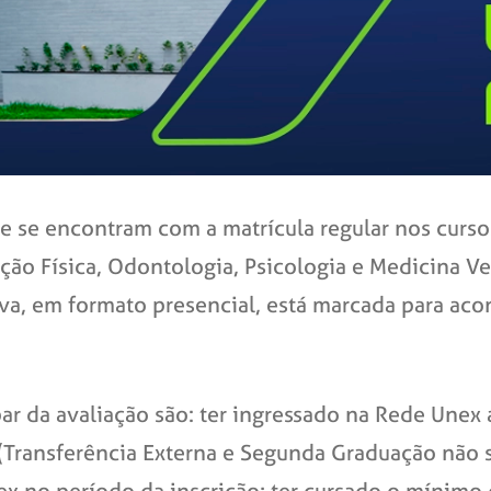
e se encontram com a matrícula regular nos curs
ação Física, Odontologia, Psicologia e Medicina Ve
a, em formato presencial, está marcada para acon
par da avaliação são: ter ingressado na Rede Unex
(Transferência
Externa
e Segunda
Graduação não sã
x no período da inscrição; ter cursado o mínimo 