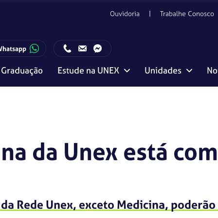
Ouvidoria
Trabalhe Conosco
Whatsapp
Graduação
Estude na UNEX
Unidades
No
ento com o Candidato:
Horário de funcionamento da Central de Relacionamento com o Candidato:
Editais, manuais e regulamentos
Vitória da Conquista
na da Unex está com
 da Rede Unex, exceto Medicina, poderão 