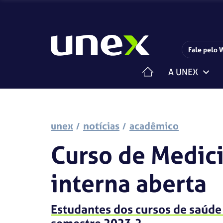
Fale pelo 
A UNEX
Horário de funcionamento da Central de Relacionam
Estrutura Organizacional
Centro de Carreiras
Iniciação Científica
Pesquisa e Extensão
unex
notícias
acadêmico
Curso de Medici
interna aberta
Estudantes dos cursos de saúde