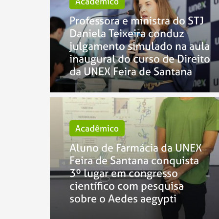
Acadêmico
Professora e ministra do STJ
Daniela Teixeira conduz
julgamento simulado na aula
inaugural do curso de Direito
da UNEX Feira de Santana
Acadêmico
Aluno de Farmácia da UNEX
Feira de Santana conquista
3º lugar em congresso
científico com pesquisa
sobre o Aedes aegypti