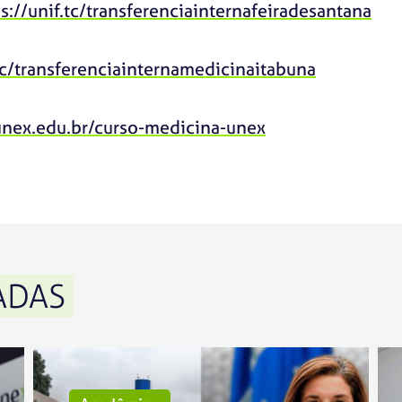
s://unif.tc/transferenciainternafeiradesantana
.tc/transferenciainternamedicinaitabuna
.unex.edu.br/curso-medicina-unex
ADAS