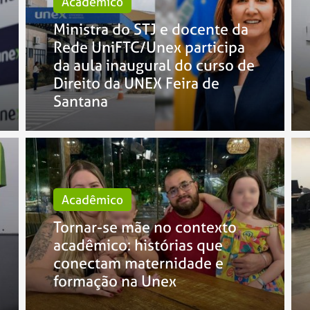
Acadêmico
Ministra do STJ e docente da
Rede UniFTC/Unex participa
da aula inaugural do curso de
Direito da UNEX Feira de
Santana
Acadêmico
Tornar-se mãe no contexto
acadêmico: histórias que
conectam maternidade e
formação na Unex