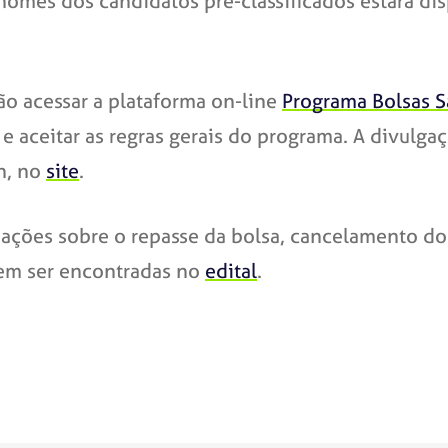
nomes dos candidatos pré-classificados estará dis
ão acessar a plataforma on-line
Programa Bolsas S
e aceitar as regras gerais do programa. A divulgaç
8h, no
site
.
ões sobre o repasse da bolsa, cancelamento do be
dem ser encontradas no
edital
.