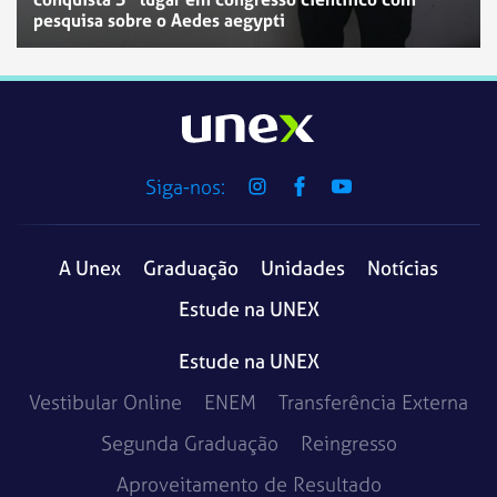
pesquisa sobre o Aedes aegypti
Siga-nos:
A Unex
Graduação
Unidades
Notícias
Estude na UNEX
Estude na UNEX
Vestibular Online
ENEM
Transferência Externa
Segunda Graduação
Reingresso
Aproveitamento de Resultado