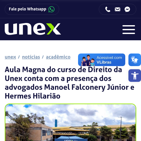
Fale pelo Whatsapp
Horário de funcionamento da Central de Relacionamento com o Candidato:
Horário de funcionamento da Central de Relacionamento com o Candidato:
unex
notícias
acadêmico
Aula Magna do curso de Direito da
Barra de 
Unex conta com a presença dos
advogados Manoel Falconery Júnior e
Hermes Hilarião