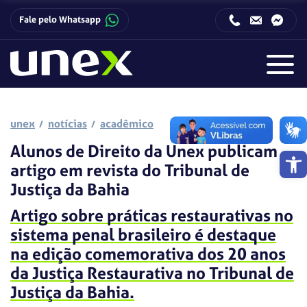
Fale pelo Whatsapp
Horário de funcionamento da Central de Relacionamento com o Candidato:
Horário de funcionamento da Central de Relacionamento com o Candidato:
unex
notícias
acadêmico
Alunos de Direito da Unex publicam
Barra de 
artigo em revista do Tribunal de
Justiça da Bahia
Artigo sobre práticas restaurativas no
sistema penal brasileiro é destaque
na edição comemorativa dos 20 anos
da Justiça Restaurativa no Tribunal de
Justiça da Bahia.