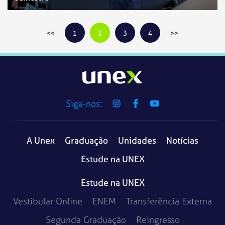
1
2
3
4
Siga-nos:
A Unex
Graduação
Unidades
Notícias
Estude na UNEX
Estude na UNEX
Vestibular Online
ENEM
Transferência Externa
Segunda Graduação
Reingresso