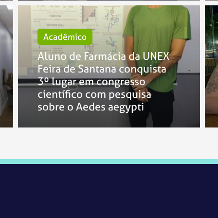
Acadêmico
Aluno de Farmácia da UNEX
Feira de Santana conquista
3º lugar em congresso
científico com pesquisa
sobre o Aedes aegypti