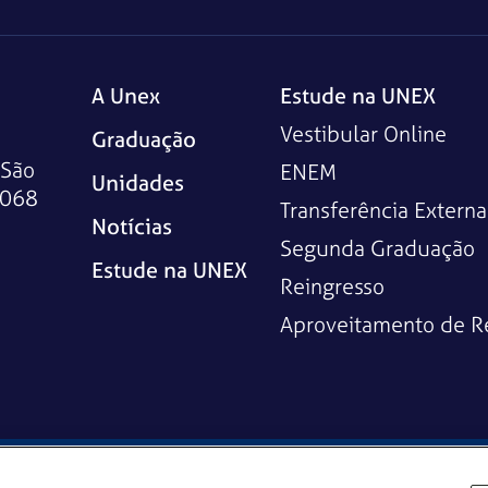
A Unex
Estude na UNEX
Vestibular Online
Graduação
 São
ENEM
Unidades
-068
Transferência Externa
Notícias
Segunda Graduação
Estude na UNEX
Reingresso
Aproveitamento de R
Solicitação do titular de dados
Notificação de Incident