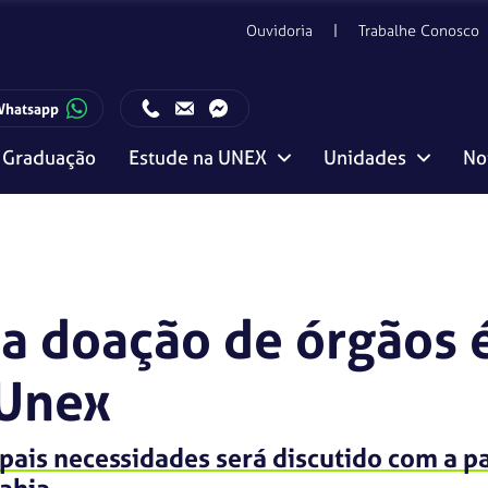
Ouvidoria
Trabalhe Conosco
Whatsapp
Graduação
Estude na UNEX
Unidades
No
ento com o Candidato:
Horário de funcionamento da Central de Relacionamento com o Candidato:
Editais, manuais e regulamentos
Vitória da Conquista
a doação de órgãos 
 Unex
pais necessidades será discutido com a p