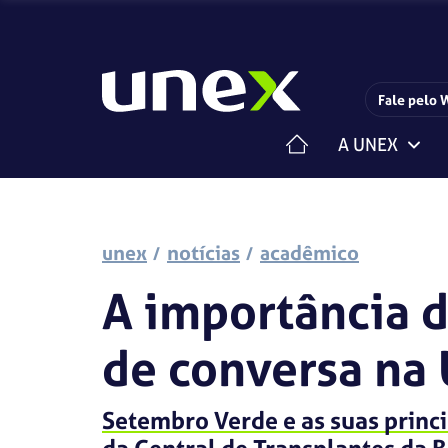
Fale pelo 
A UNEX
Horário de funcionamento da Central de Relacionam
Estrutura Organizacional
Centro de Carreiras
Iniciação Científica
Pesquisa e Extensão
unex
notícias
acadêmico
A importância d
de conversa na
Setembro Verde e as suas princi