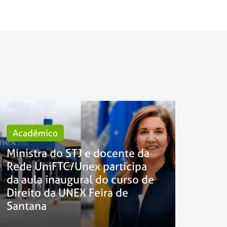
Acadêmico
Ministra do STJ e docente da
Rede UniFTC/Unex participa
da aula inaugural do curso de
Direito da UNEX Feira de
Santana